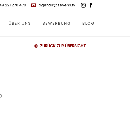
49 221 270 470
agentur@sevens.tv
ÜBER UNS
BEWERBUNG
BLOG
ZURÜCK ZUR ÜBERSICHT
0